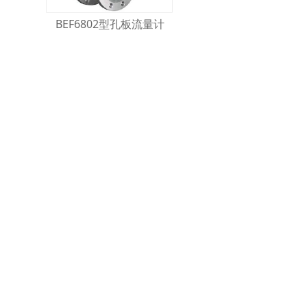
BEF6802型孔板流量计
BEF6802型孔板流量计将标准孔板与多参量差压
变送器（或差压变送、温度变送器及压力变送
器）配套组成的高量程比差压流量装置，可测量
天然气、气体、蒸汽、液体的流量，广泛应用于
石油化工、冶金、电力、供热、供水等领域的过
程控制和测量。
了解更多 >>
BEF6802型孔板流量计