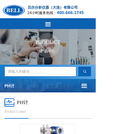
PH计
网站首页
贝尔分析仪器（大连）有限公司
400-666-1745
24小时服务热线：
ORP计
公司简介
끀
电导率仪
产品中心
PRODUCT
电阻率仪
—分析仪表
产品中心
TDS仪
—离子仪表
끠
盐度计
—流量仪表
끀
PH计
溶解氧仪
—物位仪表
浊度计
—开关仪表
PH计
Product Center
水质硬度计
—温度仪表
酸碱浓度计
—压力仪表